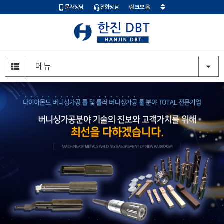
문자상담
전화상담
주
메
메뉴
뉴
영
역