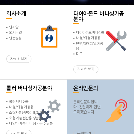
회사소개
다이아몬드 버니싱
가공
분야
인사말
다이아몬드버니싱툴
오시는길
내경/외경 가공용
인증현황
단면/SPECIAL 가공
용
K I T
자세히보기
자세히보기
롤러 버니싱
가공분야
온라인문의
롤러 버니싱툴
온라인문의입니
다. 친절하게 답변
내경/외경 가공용
드리겠습니다.
소형자동선반용 내/외경용
소형 자동선반용 싱글롤
다양한 제품 버니싱 가능 싱글롤
자세히보기
문의하기