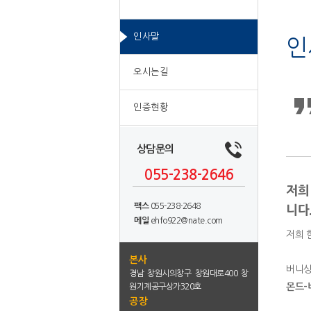
역
문
영
인사말
역
인
오시는길
인증현황
상담문의
055-238-2646
저희
팩스
055-238-2648
니다
메일
ehfo922@nate.com
저희 
본사
버니싱
경남 창원시의창구 창원대로400 창
몬드-
원기계공구상가320호
공장