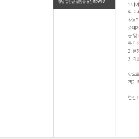
경남 함안군 칠원읍 용산리263-8
1.다
된 제
상물의
증대에
공 및
록 다
2. 
3. 각
앞으로
객과 
한진 