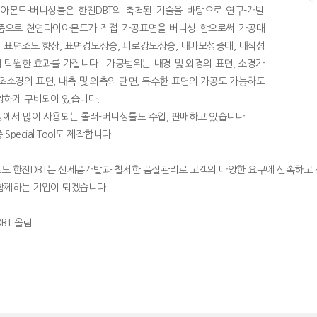
이아몬드-버니싱툴은 한진DBT의 축척된 기술을 바탕으로 연구-개발
품으로 천연다이아몬드가 직접 가공표면을 버니싱 함으로써 가공대
 표면조도 향상, 표면경도상승, 피로강도상승, 내마모성증대, 내식성
 탁월한 효과를 가집니다. 가공범위는 내경 및 외경의 표면, 소경가
 초소경의 표면, 내측 및 외측의 단면, 특수한 표면의 가공도 가능하도
양하게 구비되어 있습니다.
현장에서 많이 사용되는 롤러-버니싱툴도 수입, 판매하고 있습니다.
종 Special Tool도 제작합니다.
도 한진DBT는 신제품개발과 철저한 품질관리로 고객의 다양한 요구에 신속하고 
함께하는 기업이 되겠습니다.
DBT 올림