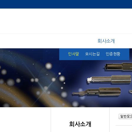
주
회사소개
메
뉴
영
인사말
오시는길
인증현황
역
부
메
회사소개
뉴
영
본