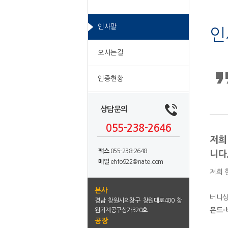
역
문
영
인사말
역
인
오시는길
인증현황
상담문의
055-238-2646
저희
팩스
055-238-2648
니다
메일
ehfo922@nate.com
저희 
본사
버니싱
경남 창원시의창구 창원대로400 창
몬드-
원기계공구상가320호
공장