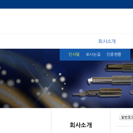
주
회사소개
메
뉴
영
인사말
오시는길
인증현황
역
부
메
회사소개
뉴
영
본