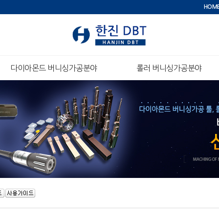
HOM
다이아몬드 버니싱가공분야
롤러 버니싱가공분야