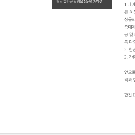
경남 함안군 칠원읍 용산리263-8
1.다
된 제
상물의
증대에
공 및
록 다
2. 
3. 각
앞으로
객과 
한진 