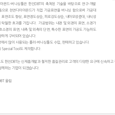
이아몬드-버니싱툴은 한진DBT의 축척된 기술을 바탕으로 연구-개발
품으로 천연다이아몬드가 직접 가공표면을 버니싱 함으로써 가공대
 표면조도 향상, 표면경도상승, 피로강도상승, 내마모성증대, 내식성
 탁월한 효과를 가집니다. 가공범위는 내경 및 외경의 표면, 소경가
 초소경의 표면, 내측 및 외측의 단면, 특수한 표면의 가공도 가능하도
양하게 구비되어 있습니다.
현장에서 많이 사용되는 롤러-버니싱툴도 수입, 판매하고 있습니다.
종 Special Tool도 제작합니다.
도 한진DBT는 신제품개발과 철저한 품질관리로 고객의 다양한 요구에 신속하고 
함께하는 기업이 되겠습니다.
DBT 올림